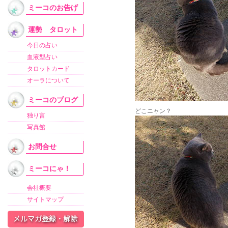
ミーコのお告げ
運勢 タロット
今日の占い
血液型占い
タロットカード
オーラについて
ミーコのブログ
どこニャン？
独り言
写真館
お問合せ
ミーコにゃ！
会社概要
サイトマップ