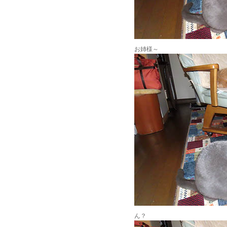
お姉様～
ん？