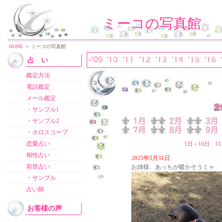
ミーコの写真館
HOME
＞ ミーコの写真館
占 い
鑑定方法
電話鑑定
メール鑑定
・サンプル1
・サンプル2
・ホロスコープ
恋愛占い
1日～10日
1
相性占い
2025年3月31日
前世占い
お姉様、あっちが暖かそうミャ
・サンプル
占い師
お客様の声