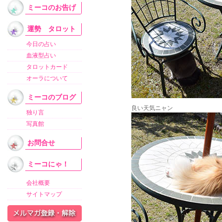
ミーコのお告げ
運勢 タロット
今日の占い
血液型占い
タロットカード
オーラについて
ミーコのブログ
良い天気ニャン
独り言
写真館
お問合せ
ミーコにゃ！
会社概要
サイトマップ