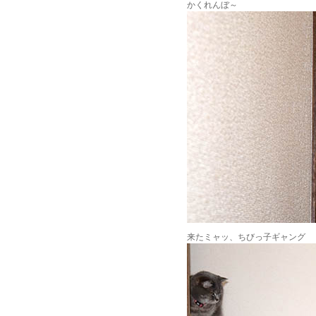
かくれんぼ～
来たミャッ、ちびっ子ギャング