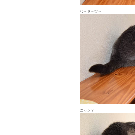
わ～さ～び～
ニャン？