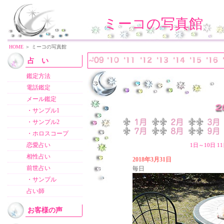
ミーコの写真館
HOME
＞ ミーコの写真館
占 い
鑑定方法
電話鑑定
メール鑑定
・サンプル1
・サンプル2
・ホロスコープ
恋愛占い
1日～10日
1
相性占い
2018年3月31日
前世占い
毎日
・サンプル
占い師
お客様の声