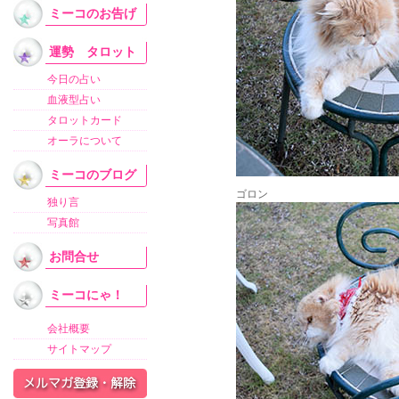
ミーコのお告げ
運勢 タロット
今日の占い
血液型占い
タロットカード
オーラについて
ミーコのブログ
ゴロン
独り言
写真館
お問合せ
ミーコにゃ！
会社概要
サイトマップ