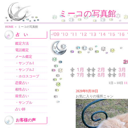
ミーコの写真館
HOME
＞ ミーコの写真館
占 い
鑑定方法
電話鑑定
メール鑑定
・サンプル1
・サンプル2
・ホロスコープ
恋愛占い
1日～10日
1
相性占い
2020年9月10日
前世占い
お気に入りの場所ニャン
・サンプル
占い師
お客様の声